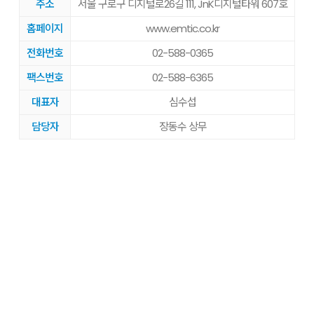
주소
서울 구로구 디지털로26길 111, JnK디지털타워 607호
홈페이지
www.emtic.co.kr
전화번호
02-588-0365
팩스번호
02-588-6365
대표자
심수섭
담당자
장동수 상무