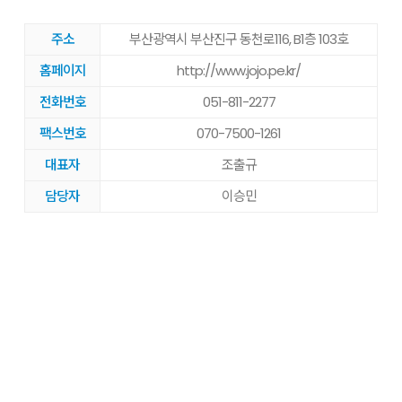
주소
부산광역시 부산진구 동천로116, B1층 103호
홈페이지
http://www.jojo.pe.kr/
전화번호
051-811-2277
팩스번호
070-7500-1261
대표자
조출규
담당자
이승민