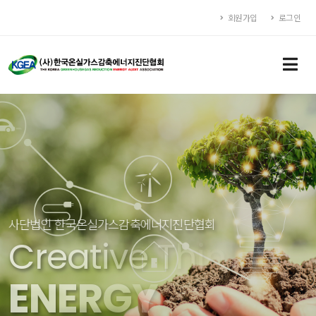
회원가입
로그인
사단법인 한국온실가스감축에너지진단협회
C
r
e
a
t
i
v
e
T
h
i
n
k
s
E
N
E
R
G
Y