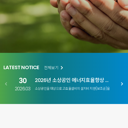
LATEST NOTICE
전체보기
30
2026년 소상공인 에너지효율향상 지원사
2026.03
202
소상공인을 대상으로 고효율설비의 설치비 지원(보조금)을
통해 소상공인의 에너지비용 부담 완화를 위한2026년
소상공인 에너지효율향상 지원사업이 공고 되었습니다.
첨부를 참고 하시어 많은 참여 바랍니다.감사합니다.-
한국온실가스감축에너지진단협회-