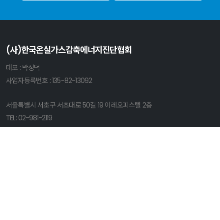
(사)한국온실가스감축에너지진단협회
대표 : 박성덕
사업자등록번호 : 135-82-13092
서울특별시 서초구 서초대로 50길 19 이레오피스텔 2층
TEL:
02-981-2119
FAX: 02-711-2120
Email:
kgea@kgea.or.kr
이용약관
개인정보처리방침
가입안내
오시는길